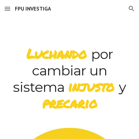
FPU INVESTIGA
Skip to main content
Skip to navigation
Luchando
por
cambiar un
injusto
sistema
y
precario